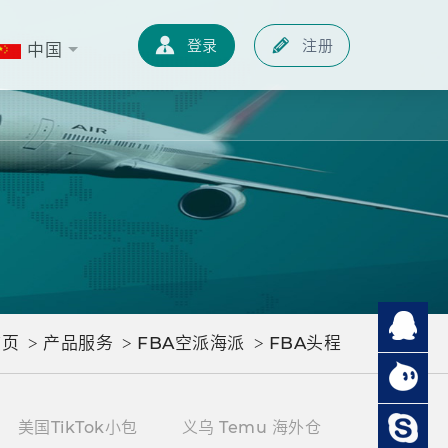
知识
联系我们
中文
登录
注册
登录
注册
中国
首页
产品服务
FBA空派海派
FBA头程
>
>
>
美国TikTok小包
义乌 Temu 海外仓